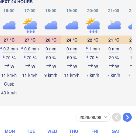
NEXT 24 HOURS
(Izhevsk)
16:00
17:00
18:00
19:00
20:00
21:00
22:
Нефтекамск

(Neftekamsk)
Набережные Челны

)
(Naberezhnye Chelny)
27 °C
27 °C
26 °C
24 °C
22 °C
21 °C
20 
Зла
(Zl
0.3 mm
0.6 mm
0 mm
0 mm
1 mm
0 mm
0 
Уфа

(Ufa)
70 %
70 %
50 %
50 %
70 %
20 %
10
W
W
W
W
W
W
11 km/h
11 km/h
9 km/h
11 km/h
7 km/h
7 km/h
7 k
Стерлитамак

(Sterlitamak)
Магнитогор
Gust:
(Magnitogo
Самара

(Samara)
43 km/h
Оренбург

(Orenburg)
MON
TUE
WED
THU
FRI
SAT
Орск

Орал
