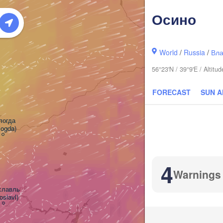
Осино
World
/
Russia
/
Вла
56°23'N / 39°9'E / Altit
FORECAST
SUN 
огда

logda)
Ки
(K
4
Warnings
лавль

oslavl)