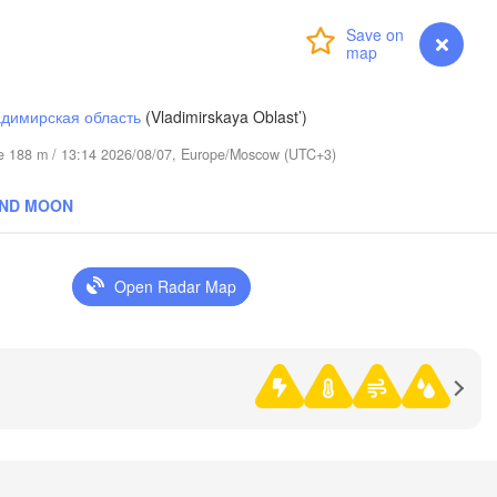
Сыктывкар

(Syktyvkar)
Login
Premium
myVentusky
Forecast
димирская область
(Vladimirskaya Oblast’)
ude 188 m / 13:14 2026/08/07, Europe/Moscow (UTC+3)
AND MOON
Березники

(Berezniki)
Open Radar Map
ров

irov)
Пермь

Ниж
(Perm)
(N
Ижевск
