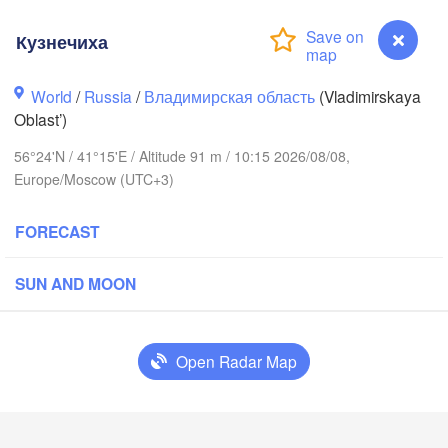
Кузнечиха
World
/
Russia
/
Владимирская область
(Vladimirskaya
Oblast’)
56°24'N / 41°15'E / Altitude 91 m / 10:15 2026/08/08,
Вологда

Europe/Moscow (UTC+3)
Череповец

(Vologda)
(Cherepovets)
FORECAST
SUN AND MOON
Ярославль

(Yaroslavl)
Open Radar Map
Нижний Новгород

Кузнечиха
Владимир

(Nizhny Novgorod)