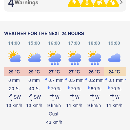
4
Warnings
(Vladimir)
Москва

(Moscow)
Рязань

WEATHER FOR THE NEXT 24 HOURS
(Ryazan)
14:00
15:00
16:00
17:00
18:00
19:00
Тула

(Tula)
Download App
нск

Temperature
yansk)
Орёл

29 °C
29 °C
27 °C
27 °C
26 °C
24 °C
(Oryol)
Тамбов

Липецк

0 mm
0 mm
0.7 mm
0.5 mm
0.2 mm
0.1 mm
(Tambov)
(Lipetsk)
2 m above ground
20 %
40 %
70 %
70 %
80 %
70 %
SW
SW
W
W
W
W
Курск

Tu
We
Th
Fr
Sa
Su
Mo
Воронеж

(Kursk)
(Voronezh)
13 km/h
13 km/h
9 km/h
11 km/h
9 km/h
11 km/h
7
Aug 04
Aug 05
Aug 06
Aug 07
Aug 08
Aug 09
Aug 10
Старый Оскол

(Stary Oskol)
Gust:
Суми

08
09
10
11
12
13
14
(Sumy)
:00
43 km/h
:00
:00
:00
:00
:00
:00