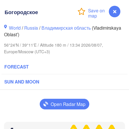
Богородское
World
/
Russia
/
Владимирская область
(Vladimirskaya
Oblast’)
56°24'N / 39°11'E / Altitude 180 m / 13:34 2026/08/07,
Вологда

Europe/Moscow (UTC+3)
Череповец

(Vologda)
(Cherepovets)
FORECAST
SUN AND MOON
Ярославль

(Yaroslavl)
Open Radar Map
Тверь

(Tver)
Нижний Но
Богородское
Владимир

(Nizhny N