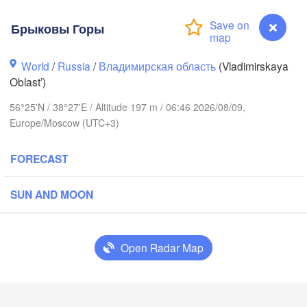
Брыковы Горы
World
/
Russia
/
Владимирская область
(Vladimirskaya
Oblast’)
56°25'N / 38°27'E / Altitude 197 m / 06:46 2026/08/09,
Вологда

Europe/Moscow (UTC+3)
Череповец

(Vologda)
(Cherepovets)
FORECAST
SUN AND MOON
Ярославль

(Yaroslavl)
Open Radar Map
Тверь

(Tver)
Нижн
Брыковы Горы
Владимир

(Niz