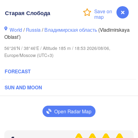
Старая Слобода
World
/
Russia
/
Владимирская область
(Vladimirskaya
Oblast’)
56°26'N / 38°46'E / Altitude 185 m / 18:53 2026/08/06,
Вологда

Europe/Moscow (UTC+3)
Череповец

(Vologda)
(Cherepovets)
FORECAST
SUN AND MOON
Ярославль

(Yaroslavl)
Open Radar Map
Тверь

(Tver)
Нижний
Старая Слобода
Владимир

(Nizhn