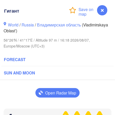
Гигант
World
/
Russia
/
Владимирская область
(Vladimirskaya
Oblast’)
56°26'N / 41°17'E / Altitude 97 m / 16:18 2026/08/07,
Вологда

Europe/Moscow (UTC+3)
Череповец

(Vologda)
(Cherepovets)
FORECAST
SUN AND MOON
Ярославль

(Yaroslavl)
Open Radar Map
Нижний Новгород

Гигант
Владимир

(Nizhny Novgorod)