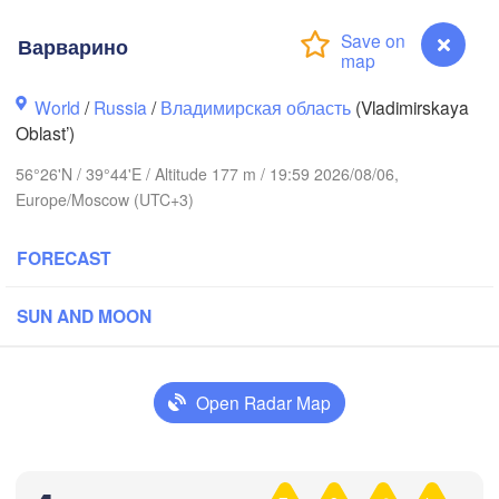
Варварино
World
/
Russia
/
Владимирская область
(Vladimirskaya
Oblast’)
56°26'N / 39°44'E / Altitude 177 m / 19:59 2026/08/06,
Вологда

Europe/Moscow (UTC+3)
Череповец

(Vologda)
(Cherepovets)
FORECAST
SUN AND MOON
Ярославль

(Yaroslavl)
Open Radar Map
Тверь

(Tver)
Нижний Новго
Варварино
Владимир

(Nizhny Novg