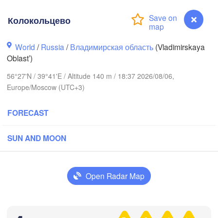
Колокольцево
World
/
Russia
/
Владимирская область
(Vladimirskaya
Oblast’)
56°27'N / 39°41'E / Altitude 140 m / 18:37 2026/08/06,
Вологда

Europe/Moscow (UTC+3)
Череповец

(Vologda)
(Cherepovets)
FORECAST
SUN AND MOON
Ярославль

(Yaroslavl)
Open Radar Map
Тверь

(Tver)
Нижний Новго
Колокольцево
Владимир

(Nizhny Novg