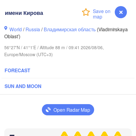
имени Кирова
World
/
Russia
/
Владимирская область
(Vladimirskaya
Oblast’)
56°27'N / 41°1'E / Altitude 88 m / 09:41 2026/08/06,
Вологда

Europe/Moscow (UTC+3)
Череповец

(Vologda)
(Cherepovets)
FORECAST
SUN AND MOON
Ярославль

(Yaroslavl)
Open Radar Map


r)
Нижний Новгород

имени Кирова
Владимир

(Nizhny Novgorod)