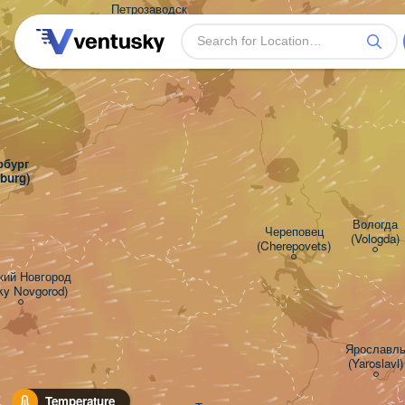
Петрозаводск

(Petrozavodsk)
бург

rburg)
Вологда

Череповец

(Vologda)
(Cherepovets)
ий Новгород

iky Novgorod)
Ярославль
(Yaroslavl)
Temperature