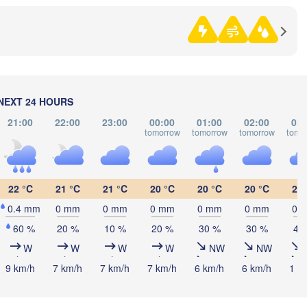
Ижевск

Екат
(Izhevsk)
(Yeka
Нефтекамск

(Neftekamsk)
Набережные Челны

(Naberezhnye Chelny)
Златоуст

NEXT 24 HOURS
(Zlatoust)
Уфа

21:00
22:00
23:00
00:00
01:00
02:00
03:
(Ufa)
tomorrow
tomorrow
tomorrow
tomo
Стерлитамак

22 °C
21 °C
21 °C
20 °C
20 °C
20 °C
20 
(Sterlitamak)
Магнитогорск

(Magnitogorsk)


0.4 mm
0 mm
0 mm
0 mm
0 mm
0 mm
0 
a)
60 %
20 %
10 %
20 %
30 %
30 %
40
W
W
W
W
NW
NW
9 km/h
7 km/h
7 km/h
7 km/h
6 km/h
6 km/h
1 k
Оренбург

(Orenburg)
Орск

Орал
