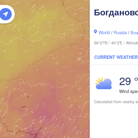
Сы
Богданов
(S
World
/
Russia
/
Вла
56°27'N / 40°2'E / Altit
CURRENT WEATHER
29 
Wind sp
Киров

(Kirov)
Calculated from nearby s

