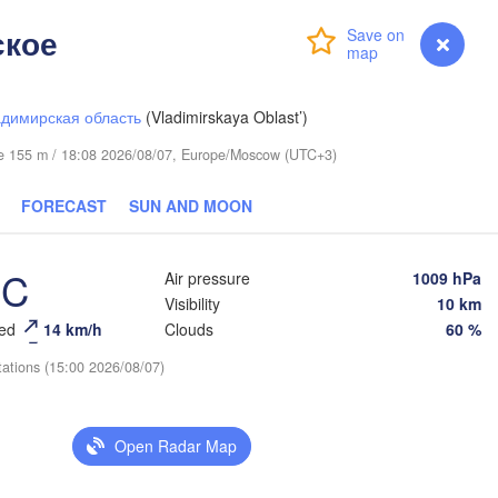
ктывкар

ское
Login
Premium
myVentusky
Forecast
yktyvkar)
димирская область
(Vladimirskaya Oblast’)
ude 155 m / 18:08 2026/08/07, Europe/Moscow (UTC+3)
FORECAST
SUN AND MOON
Березники

°C
(Berezniki)
Air pressure
1009 hPa
Visibility
10 km
eed
14 km/h
Clouds
60 %
tations (15:00 2026/08/07)
Пермь

Нижний Та
(Perm)
(Nizhny T
Open Radar Map