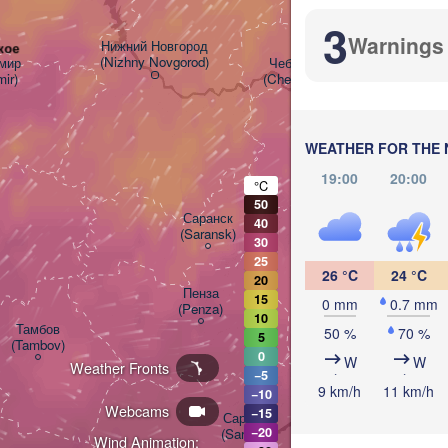
3
Warnings
Нижний Новгород

кое
(Nizhny Novgorod)
ир

Чебоксары

mir)
(Cheboksary)
Казань

(Kazan)
WEATHER FOR THE 
19:00
20:00
°C
50
Ульяновск

Саранск

40
(Ul'yanovsk)
(Saransk)
30
25
26 °C
24 °C
20
Пенза

Самара
15
0 mm
0.7 mm
(Penza)
(Samar
10
Тамбов

50 %
70 %
5
(Tambov)
0
W
W
Weather Fronts
−5
Балаково

9 km/h
11 km/h
−10
(Balakovo)
Webcams
−15
Саратов

−20
(Saratov)
Wind Animation: