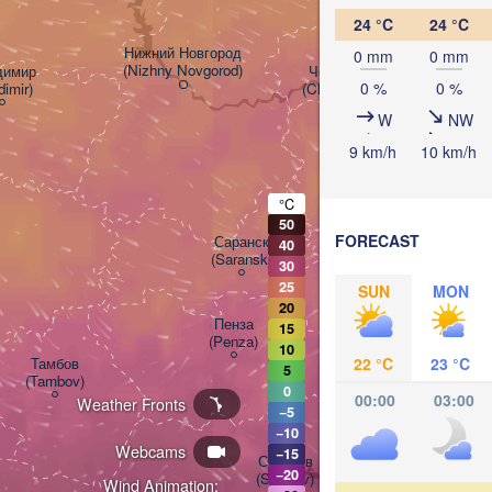
24 °C
24 °C
Нижний Новгород

0 mm
0 mm
(Nizhny Novgorod)
имир

Чебоксары

0 %
0 %
dimir)
(Cheboksary)
Казань

(Kazan)
W
NW
9 km/h
10 km/h
°C
50
Ульяновск

FORECAST
Саранск

40
(Ul'yanovsk)
(Saransk)
30
25
SUN
MON
20
Пенза

Сама
15
(Penza)
(Sam
10
22 °C
23 °C
Тамбов

5
(Tambov)
0
00:00
03:00
Weather Fronts
−5
Балаково

−10
(Balakovo)
Webcams
−15
Саратов

−20
(Saratov)
Wind Animation: