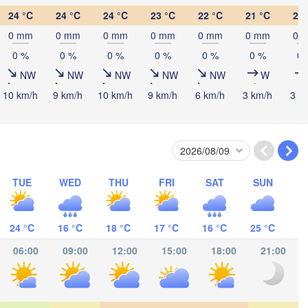
Ижевск

Ек
(Izhevsk)
(Y
24 °C
24 °C
24 °C
23 °C
22 °C
21 °C
20 
0 mm
0 mm
0 mm
0 mm
0 mm
0 mm
0 
Нефтекамск

0 %
0 %
0 %
0 %
0 %
0 %
0 
(Neftekamsk)
Набережные Челны

NW
NW
NW
NW
NW
W
(Naberezhnye Chelny)
10 km/h
9 km/h
10 km/h
9 km/h
6 km/h
3 km/h
3 k
Златоус
(Zlatou
Уфа

(Ufa)
Стерлитамак

TUE
WED
THU
FRI
SAT
SUN
(Sterlitamak)
Магнитогорск

(Magnitogorsk)
ра

ara)
24 °C
16 °C
18 °C
17 °C
16 °C
25 °C
06:00
09:00
12:00
15:00
18:00
21:00
Оренбург

(Orenburg)
Орск

Орал
