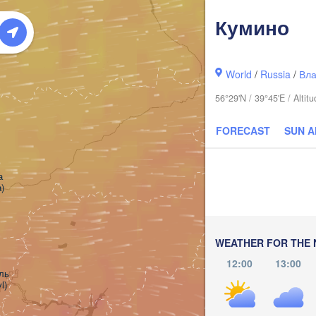
Кумино
World
/
Russia
/
Вла
56°29'N / 39°45'E / Alt
FORECAST
SUN 


)
Киров

(Kirov)
WEATHER FOR THE 
12:00
13:00
ь

l)