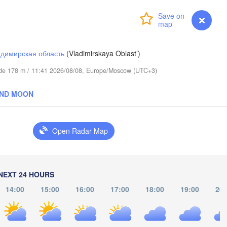
Сыктывкар

Login
Premium
myVentusky
Forecast
(Syktyvkar)
димирская область
(Vladimirskaya Oblast’)
itude 178 m / 11:41 2026/08/08, Europe/Moscow (UTC+3)
AND MOON
Березники

(Berezniki)
Open Radar Map
NEXT 24 HOURS
Пермь

Нижний 
(Perm)
14:00
15:00
16:00
17:00
18:00
19:00
20:
(Nizhny