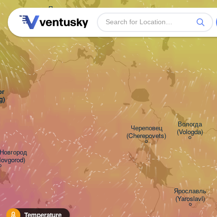
Петрозаводск

(Petrozavodsk)


g)
Вологда

Череповец

(Vologda)
(Cherepovets)
овгород

Novgorod)
Ярославль

(Yaroslavl)
Temperature