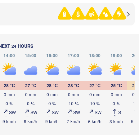
Ижевск

Екатерин
(Izhevsk)
(Yekater
Нефтекамск

(Neftekamsk)
Набережные Челны

(Naberezhnye Chelny)
Златоуст

NEXT 24 HOURS
(Zlatoust)
(C
14:00
15:00
16:00
17:00
18:00
19:00
20:
Уфа

(Ufa)
Стерлитамак

28 °C
27 °C
28 °C
28 °C
27 °C
25 °C
23 
(Sterlitamak)
Магнитогорск

(Magnitogorsk)
0 mm
0 mm
0 mm
0 mm
0 mm
0 mm
0 
0 %
0 %
0 %
10 %
10 %
0 %
10
SW
SW
SW
SW
SW
S
9 km/h
9 km/h
9 km/h
7 km/h
6 km/h
3 km/h
5 k
Оренбург

(Orenburg)
Орск
