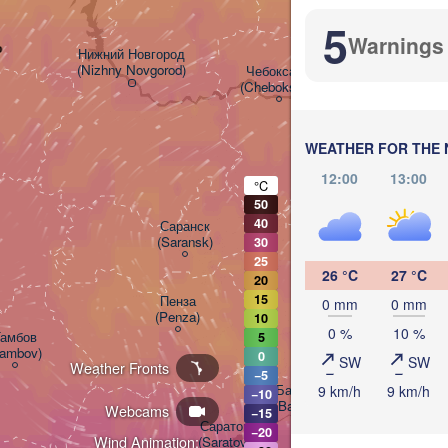
5
Warnings
о
Нижний Новгород

(Nizhny Novgorod)
Чебоксары

(Cheboksary)
Казань

(Kazan)
WEATHER FOR THE 
12:00
13:00
°C
50
Ульяновск

40
Саранск

(Ul'yanovsk)
(Saransk)
30
25
26 °C
27 °C
20
15
Пенза

Самара

0 mm
0 mm
(Penza)
(Samara)
10
0 %
10 %
амбов

5
Tambov)
0
SW
SW
Weather Fronts
−5
Балаково

9 km/h
9 km/h
−10
(Balakovo)
Webcams
−15
Саратов

−20
Wind Animation:
(Saratov)