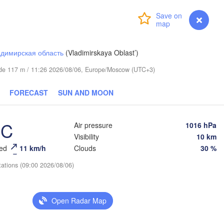
кар

Login
Premium
myVentusky
Forecast
vkar)
димирская область
(Vladimirskaya Oblast’)
itude 117 m / 11:26 2026/08/06, Europe/Moscow (UTC+3)
FORECAST
SUN AND MOON
Березники

°C
Air pressure
1016 hPa
(Berezniki)
Visibility
10 km
eed
11 km/h
Clouds
30 %
tations (09:00 2026/08/06)
Пермь

Нижний Тагил
(Perm)
(Nizhny Tagil
Open Radar Map