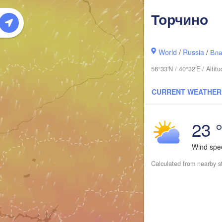
Торчино
Сыктыв
(Sykty
World
/
Russia
/
Вла
56°33'N / 40°32'E / Alt
CURRENT WEATHER
23 
Wind sp
Киров

(Kirov)
Calculated from nearby s