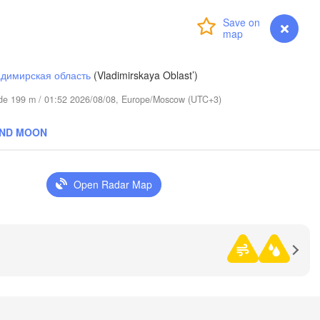
Сыктывкар

Login
Premium
myVentusky
Forecast
(Syktyvkar)
димирская область
(Vladimirskaya Oblast’)
itude 199 m / 01:52 2026/08/08, Europe/Moscow (UTC+3)
AND MOON
Березники

(Berezniki)
Open Radar Map
иров

Kirov)
Пермь

Н
(Perm)
(