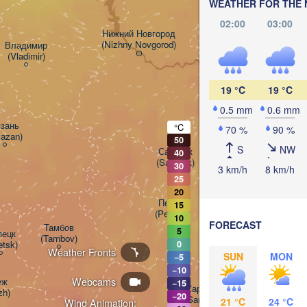
WEATHER FOR THE 
02:00
03:00
Нижний Новгород

(Nizhny Novgorod)
Владимир

Чебоксары

(Vladimir)
(Cheboksary)
Казань
(Kaza
19 °C
19 °C
0.5 mm
0.6 mm
зань

°C
70 %
90 %
azan)
50
Ульяновск

S
NW
Саранск

40
(Ul'yanovsk)
(Saransk)
30
3 km/h
8 km/h
25
20
Пенза

15
(Penza)
10
FORECAST
Тамбов

5
ецк

(Tambov)
etsk)
0
Weather Fronts
SUN
MON
−5
Балаково

−10
(Balakovo)
Webcams


−15
Саратов

zh)
−20
(Saratov)
21 °C
24 °C
Wind Animation: