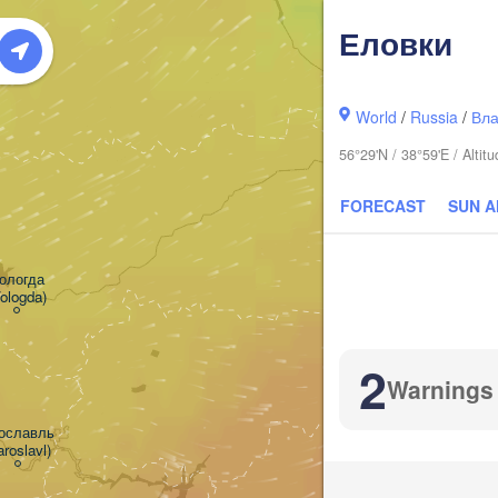
Еловки
World
/
Russia
/
Вла
56°29'N / 38°59'E / Alt
FORECAST
SUN 
ологда

ologda)
К
(
2
Warnings
ославль

aroslavl)