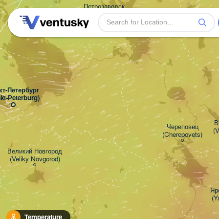
Петрозаводск

(Petrozavodsk)
т-Петербург

kt-Peterburg)
В
Череповец

(V
(Cherepovets)
Великий Новгород

(Veliky Novgorod)
Яр
(Y
Temperature