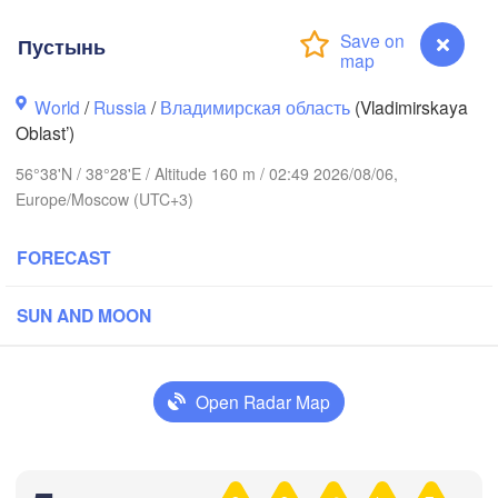
Пустынь
World
/
Russia
/
Владимирская область
(Vladimirskaya
Oblast’)
56°38'N / 38°28'E / Altitude 160 m / 02:49 2026/08/06,
Europe/Moscow (UTC+3)
Вологда

Череповец

(Vologda)
(Cherepovets)
FORECAST
SUN AND MOON
Ярославль

(Yaroslavl)
Open Radar Map
Тверь

(Tver)
Пустынь
Нижн