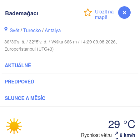
Варна

Bademağacı
(Varna)
Svět
/
Turecko
/
Antalya
36°36's. š. / 32°5'v. d. / Výška 666 m / 14:29 09.08.2026,
Europe/Istanbul (UTC+3)
Samsun
İstanbul
ekirdağ
Sakarya
Çorum
AKTUÁLNĚ
Ankara
Si
Balıkesir
PŘEDPOVĚĎ
TURECKO
Afyonkarahisar
Kayseri
SLUNCE A MĚSÍC
mir
Aksaray
Konya
Denizli
Kahram
29 °C
Adana
Antalya
Bademağacı
Rychlost větru
8 km/h
ب