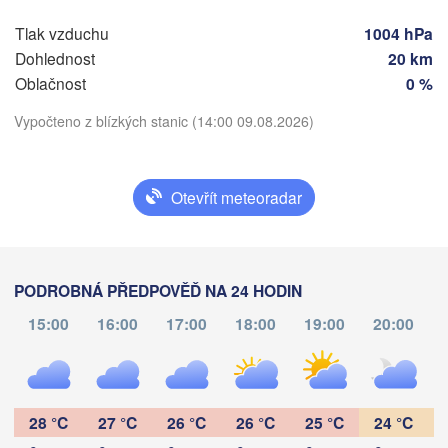
(A
Tlak vzduchu
1004 hPa
Λευκωσία -

Dohlednost
20 km
 Lefkoşa
حمص
Oblačnost
0 %
(Hom
Vypočteno z blízkých stanic (14:00 09.08.2026)
دمشق

(Damascu
Stáhnout aplikaci
Otevřít meteoradar
عمان

Teplota
(Amman)
مرسى 

ت
بورسعيد

الإسكندرية

 Matruh)
(Al 
JORDÁNSK
(Būr)
(Alexandria)
PODROBNÁ PŘEDPOVĚĎ NA 24 HODIN
2 m nad zemí
IZRAEL
15:00
16:00
17:00
18:00
19:00
20:00
القاهرة

čt
pá
so
ne
po
út
st
(Cairo)
العقبة

06. srp
07. srp
08. srp
09. srp
10. srp
11. srp
12. srp
(Aqaba)
08
09
10
11
12
13
14
تبوك

:00
:00
:00
:00
:00
:00
:00
28 °C
27 °C
26 °C
26 °C
25 °C
24 °C
(Tabuk