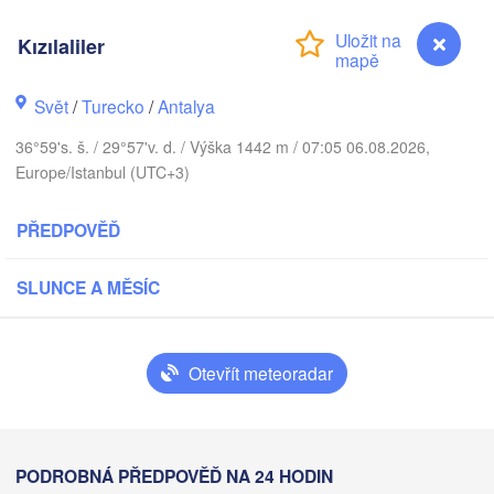
Constanța


Kızılaliler
Варна

n)
(Varna)
Svět
/
Turecko
/
Antalya
HARSKO
в

iv)
36°59's. š. / 29°57'v. d. / Výška 1442 m / 07:05 06.08.2026,
Europe/Istanbul (UTC+3)
İstanbul
Tekirdağ
PŘEDPOVĚĎ
Sakarya
Ço
Çanakkale
SLUNCE A MĚSÍC
Ankara
Balıkesir
TU
Afyonkarahisar
Otevřít meteoradar
İzmir
Aksaray
Konya
Denizli
Kızılaliler
PODROBNÁ PŘEDPOVĚĎ NA 24 HODIN