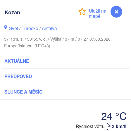
Constanța
Kozan
Варна

(Varna)
Svět
/
Turecko
/
Antalya
O
37°13's. š. / 30°55'v. d. / Výška 437 m / 07:27 07.08.2026,
Europe/Istanbul (UTC+3)
AKTUÁLNĚ
İstanbul
Tekirdağ
Sakarya
Çorum
PŘEDPOVĚĎ
nakkale
Ankara
Balıkesir
SLUNCE A MĚSÍC
TURECK
Afyonkarahisar
Kayse
İzmir
Aksaray
24 °C
Konya
Denizli
Kozan
Rychlost větru
2 km/h
Adana