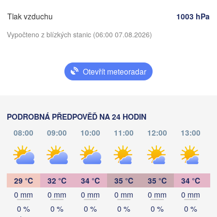
Tlak vzduchu
1003 hPa
Vypočteno z blízkých stanic (06:00 07.08.2026)
Λευκωσία -

 Lefkoşa
Otevřít meteoradar
Stáhnout aplikaci
(D
Teplota
PODROBNÁ PŘEDPOVĚĎ NA 24 HODIN
ان
08:00
09:00
10:00
11:00
12:00
13:00
(Am
2 m nad zemí
مرسى مطروح

بورسعيد

الإسكندرية

(Marsa Matruh)
JOR
(Būr)
(Alexandria)
út
st
čt
pá
so
ne
po
IZRAEL
القاهرة

04. srp
05. srp
06. srp
07. srp
08. srp
09. srp
10. srp
29 °C
32 °C
34 °C
35 °C
35 °C
34 °C
(Cairo)
العقبة

0 mm
0 mm
0 mm
0 mm
0 mm
0 mm
(Aqaba)
01
02
03
04
05
06
07
:00
:00
:00
:00
:00
:00
:00
0 %
0 %
0 %
0 %
0 %
0 %