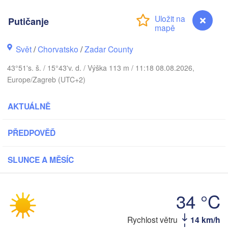
Praha
Kraków
Putičanje
ČESKO
rnberg
Brno
Svět
/
Chorvatsko
/
Zadar County
SLOVENSKO
43°51's. š. / 15°43'v. d. / Výška 113 m / 11:18 08.08.2026,
Linz
Wien
München
Europe/Zagreb (UTC+2)
Salzburg
Budapest
AKTUÁLNĚ
RAKOUSKO
Graz
MAĎARSKO
PŘEDPOVĚĎ
Szege
Pécs
Ljubljana
Zagreb
SLUNCE A MĚSÍC
erona
Venezia
Беогр
CHORVATSKO
(Beog
Banja Luka
34 °C
Bologna
BOSNA A 

HERCEGOVINA
SR
Rychlost větru
14 km/h
Putičanje
Sarajevo