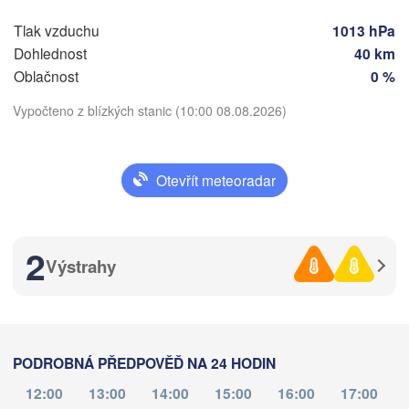
Split
Tlak vzduchu
1013 hPa
Perugia
Dohlednost
40 km
ITÁLIE
Pescara
Podgorica
Oblačnost
0 %
Roma
Vypočteno z blízkých stanic (10:00 08.08.2026)
Foggia
Tiranë
ALBÁNI
Stáhnout aplikaci
Napoli
Otevřít meteoradar
Teplota
2
Výstrahy
2 m nad zemí
st
čt
Palermo
pá
so
ne
po
út
05. srp
06. srp
07. srp
08. srp
09. srp
10. srp
11. srp
Catania
PODROBNÁ PŘEDPOVĚĎ NA 24 HODIN
06
07
08
09
10
11
12
:00
:00
:00
:00
:00
:00
:00
12:00
13:00
14:00
15:00
16:00
17:00