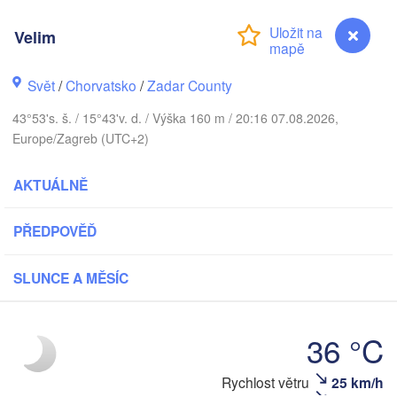
Praha
Kraków
Velim
ČESKO
rnberg
Brno
Svět
/
Chorvatsko
/
Zadar County
43°53's. š. / 15°43'v. d. / Výška 160 m / 20:16 07.08.2026,
SLOVENSKO
Linz
Wien
München
Europe/Zagreb (UTC+2)
Salzburg
Budapest
AKTUÁLNĚ
RAKOUSKO
Graz
MAĎARSKO
PŘEDPOVĚĎ
Szege
Pécs
Ljubljana
Zagreb
SLUNCE A MĚSÍC
erona
Venezia
Беогр
CHORVATSKO
(Beog
Banja Luka
36 °C
Bologna
BOSNA A 

HERCEGOVINA
SR
Rychlost větru
25 km/h
Velim
Sarajevo