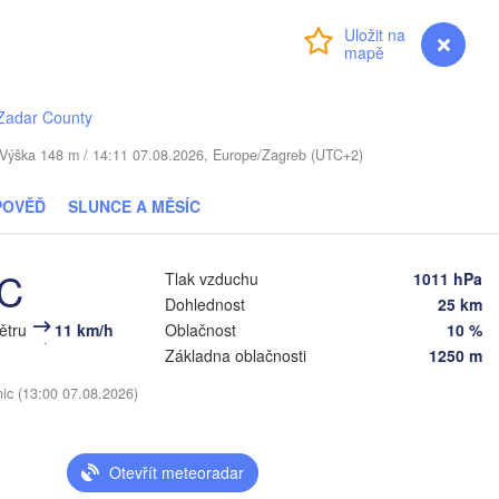
Суми

(Sumy)
вне

Přihlášení
Premium
myVentusky
Předpověď
Київ

ivne)
Житомир

(Kyiv)
(Zhytomyr)
Х
(K
Zadar County
Полтава

Черкаси

мельницький

(Poltava)
Вінниця

(Cherkasy)
Khmelnytskyi)
. / Výška 148 m / 14:11 07.08.2026, Europe/Zagreb (UTC+2)
Кременчук

(Vinnytsia)
(Kremenchuk)
Кропивницький

UKRAJINA
Дніпро

POVĚĎ
SLUNCE A MĚSÍC
ці

(Kropyvnytskyi)
(Dnipro)
vtsi)
Кривий Ріг

(Kryvyi Rih)
°C
Tlak vzduchu
1011 hPa
Dohlednost
25 km
Миколаїв

Мелітополь
větru
11 km/h
Oblačnost
10 %
MOLDAVSKO
Chișinău
(Mykolaiv)
(Melitopol
Одеса

Základna oblačnosti
1250 m
(Odesa)
nic (13:00 07.08.2026)
Galați
Otevřít meteoradar
Севастополь
