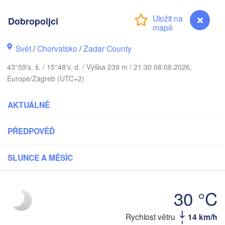
Praha
Kraków
Dobropoljci
ČESKO
rnberg
Brno
Svět
/
Chorvatsko
/
Zadar County
43°59's. š. / 15°48'v. d. / Výška 239 m / 21:30 08.08.2026,
SLOVENSKO
Linz
Wien
Europe/Zagreb (UTC+2)
München
Salzburg
Budapest
AKTUÁLNĚ
RAKOUSKO
Graz
MAĎARSKO
PŘEDPOVĚĎ
Szeged
Pécs
Ljubljana
SLUNCE A MĚSÍC
Zagreb
rona
Venezia
Београ
CHORVATSKO
30 °C
(Beogr
Banja Luka
Bologna
BOSNA A 

HERCEGOVINA
Rychlost větru
14 km/h
Dobropoljci
SR
Sarajevo