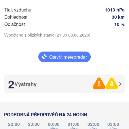
Split
Tlak vzduchu
1013 hPa
Perugia
Dohlednost
30 km
ITÁLIE
Pescara
Oblačnost
10 %
Podgorica
Roma
Vypočteno z blízkých stanic (21:00 08.08.2026)
Foggia
Tiranë
Stáhnout aplikaci
ALBÁNIE
Napoli
Otevřít meteoradar
Teplota
2
Výstrahy
2 m nad zemí
st
čt
pá
so
ne
po
út
Palermo
05. srp
06. srp
07. srp
08. srp
09. srp
10. srp
11. srp
Catania
PODROBNÁ PŘEDPOVĚĎ NA 24 HODIN
17
18
19
20
21
22
23
:00
:00
:00
:00
:00
:00
:00
22:00
23:00
00:00
01:00
02:00
03:00
zítra
zítra
zítra
zítra