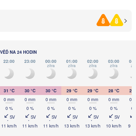
(Sevastopol)
urești
Constanța
Варна

(Varna)
O
ĚĎ NA 24 HODIN
22:00
23:00
00:00
01:00
02:00
03:00
04:
zítra
zítra
zítra
zítra
zít
İstanbul
Tekirdağ
Sakarya
Çorum
anakkale
31 °C
30 °C
30 °C
29 °C
29 °C
28 °C
28 
Ankara
Balıkesir
0 mm
0 mm
0 mm
0 mm
0 mm
0 mm
0 
TURECK
0 %
0 %
0 %
0 %
0 %
0 %
0 
Afyonkarahisar
Kayse
SV
SV
SV
SV
SV
SV
İzmir
Aksaray
11 km/h
11 km/h
11 km/h
13 km/h
13 km/h
10 km/h
9 k
Konya
Denizli