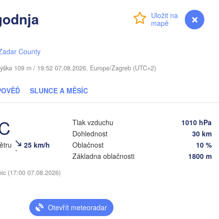
Суми

godnja
(Sumy)
Přihlášení
Premium
myVentusky
Předpověď
Рівне

Київ

Rivne)
Житомир

(Kyiv)
(Zhytomyr)
(
Zadar County
Полтава

Черкаси

Хмельницький

(Poltava)
Вінниця

(Cherkasy)
 / Výška 109 m / 19:52 07.08.2026, Europe/Zagreb (UTC+2)
(Khmelnytskyi)
Кременчук

(Vinnytsia)
(Kremenchuk)
POVĚĎ
SLUNCE A MĚSÍC
Кропивницький

UKRAJINA
Дніпро

вці

(Kropyvnytskyi)
(Dnipro)
ivtsi)
Кривий Ріг

(Kryvyi Rih)
°C
Tlak vzduchu
1010 hPa
Dohlednost
30 km
Миколаїв

větru
25 km/h
Oblačnost
10 %
Мелітопол
MOLDAVSKO
Chișinău
(Mykolaiv)
(Melitop
Základna oblačnosti
1800 m
Одеса

(Odesa)
nic (17:00 07.08.2026)
v
O
Galați
Otevřít meteoradar
Севастополь
