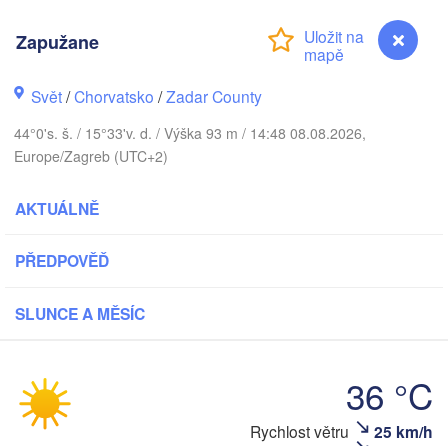
Praha
Kraków
Zapužane
ČESKO
ürnberg
Brno
Svět
/
Chorvatsko
/
Zadar County
44°0's. š. / 15°33'v. d. / Výška 93 m / 14:48 08.08.2026,
SLOVENSKO
Linz
Europe/Zagreb (UTC+2)
Wien
München
Salzburg
Budapest
AKTUÁLNĚ
RAKOUSKO
Graz
MAĎARSKO
PŘEDPOVĚĎ
Szeg
Pécs
Ljubljana
SLUNCE A MĚSÍC
Zagreb
Verona
Venezia
Беог
36 °C
CHORVATSKO
(Beo
Banja Luka
Bologna
BOSNA A 

HERCEGOVINA
Rychlost větru
25 km/h
Zapužane
S
Sarajevo