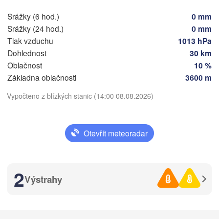
Split
Srážky (6 hod.)
0 mm
Perugia
Srážky (24 hod.)
0 mm
ITÁLIE
Tlak vzduchu
1013 hPa
Pescara
Podgorica
Dohlednost
30 km
Roma
Oblačnost
10 %
Foggia
Tiranë
Základna oblačnosti
3600 m
Stáhnout aplikaci
ALBÁN
Napoli
Vypočteno z blízkých stanic (14:00 08.08.2026)
Teplota
Otevřít meteoradar
2 m nad zemí
st
čt
pá
so
ne
po
út
Palermo
2
05. srp
06. srp
07. srp
08. srp
09. srp
10. srp
11. srp
Výstrahy
Catania
10
11
12
13
14
15
16
)
:00
:00
:00
:00
:00
:00
:00