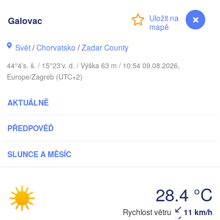
Praha
Krakó
Galovac
ČESKO
Nürnberg
Brno
Svět
/
Chorvatsko
/
Zadar County
44°4's. š. / 15°23'v. d. / Výška 63 m / 10:54 09.08.2026,
SLOVENSKO
Linz
Europe/Zagreb (UTC+2)
Wien
München
Salzburg
AKTUÁLNĚ
Budapest
RAKOUSKO
Graz
MAĎARSKO
PŘEDPOVĚĎ
Sze
Pécs
Ljubljana
SLUNCE A MĚSÍC
Zagreb
Verona
Venezia
Бео
28.4 °C
CHORVATSKO
(Be
Banja Luka
Bologna
BOSNA A 

HERCEGOVINA
Rychlost větru
11 km/h
Galovac
Sarajevo