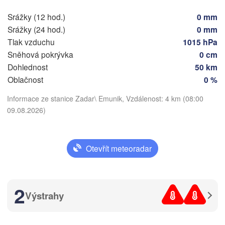
Split
Srážky (12 hod.)
0 mm
Perugia
Srážky (24 hod.)
0 mm
ITÁLIE
Tlak vzduchu
1015 hPa
Pescara
Podgorica
Sněhová pokrývka
0 cm
Roma
Dohlednost
50 km
Foggia
Tiranë
Oblačnost
0 %
Stáhnout aplikaci
ALBÁN
Napoli
Informace ze stanice Zadar\ Emunik, Vzdálenost: 4 km (08:00
09.08.2026)
Teplota
2 m nad zemí
Otevřít meteoradar
čt
pá
so
ne
po
út
st
Palermo
06. srp
07. srp
08. srp
09. srp
10. srp
11. srp
12. srp
2
Catania
Výstrahy


06
07
08
09
10
11
12
:00
:00
:00
:00
:00
:00
:00
s)