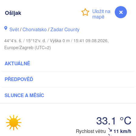
Praha
Krak
Ošljak
ČESKO
Nürnberg
Svět
/
Chorvatsko
/
Zadar County
Brno
44°4's. š. / 15°12'v. d. / Výška 0 m / 15:41 09.08.2026,
SLOVENSKO
Linz
Europe/Zagreb (UTC+2)
Wien
München
Salzburg
AKTUÁLNĚ
Budapest
RAKOUSKO
Graz
MAĎARSKO
PŘEDPOVĚĎ
Sze
Pécs
Ljubljana
SLUNCE A MĚSÍC
Zagreb
Verona
Venezia
Бе
33.1 °C
CHORVATSKO
(B
Banja Luka
Bologna
BOSNA A 

HERCEGOVINA
Rychlost větru
11 km/h
Ošljak