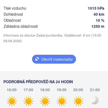
Sarajevo
Split
Tlak vzduchu
1015 hPa
Perugia
Dohlednost
40 km
ITÁLIE
Oblačnost
10 %
Pescara
Podgorica
Základna oblačnosti
1250 m
Roma
Informace ze stanice Zadar/puntamika, Vzdálenost: 6 km (15:00
Foggia
Tiran
09.08.2026)
Stáhnout aplikaci
ALBÁ
Napoli
Teplota
Otevřít meteoradar
i
2 m nad zemí
čt
pá
so
ne
po
út
st
PODROBNÁ PŘEDPOVĚĎ NA 24 HODIN
Palermo
06. srp
07. srp
08. srp
09. srp
10. srp
11. srp
12. srp
16:00
17:00
18:00
19:00
20:00
21:00
Catania
ت

11
12
13
14
15
16
17
:00
:00
:00
:00
:00
:00
:00
is)