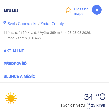
Praha
Kraków
Bruška
ČESKO
rnberg
Svět
/
Chorvatsko
/
Zadar County
Brno
44°4's. š. / 15°44'v. d. / Výška 399 m / 14:23 08.08.2026,
SLOVENSKO
Linz
Europe/Zagreb (UTC+2)
Wien
München
Salzburg
AKTUÁLNĚ
Budapest
RAKOUSKO
Graz
MAĎARSKO
PŘEDPOVĚĎ
Szege
Pécs
Ljubljana
SLUNCE A MĚSÍC
Zagreb
erona
Venezia
Беогр
34 °C
CHORVATSKO
(Beog
Banja Luka
Bologna
BOSNA A 

HERCEGOVINA
Rychlost větru
25 km/h
Bruška
SR