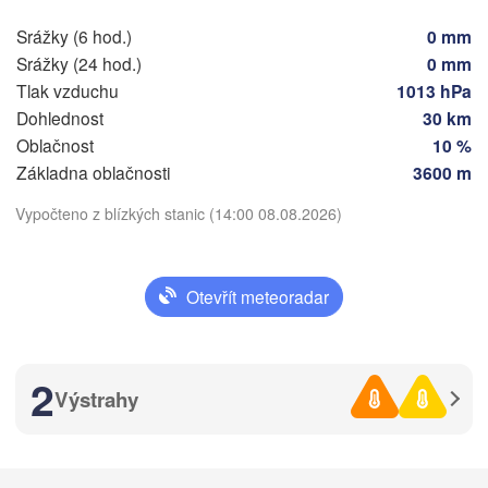
Sarajevo
Split
Srážky (6 hod.)
0 mm
Perugia
Srážky (24 hod.)
0 mm
ITÁLIE
Tlak vzduchu
1013 hPa
Pescara
Podgorica
Dohlednost
30 km
Roma
Oblačnost
10 %
Foggia
Tiranë
Základna oblačnosti
3600 m
Stáhnout aplikaci
ALBÁNI
Napoli
Vypočteno z blízkých stanic (14:00 08.08.2026)
Teplota
Otevřít meteoradar
2 m nad zemí
st
čt
pá
so
ne
po
út
Palermo
2
05. srp
06. srp
07. srp
08. srp
09. srp
10. srp
11. srp
Výstrahy
Catania
09
10
11
12
13
14
15
:00
:00
:00
:00
:00
:00
:00