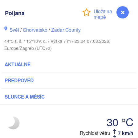
Praha
Kra
Poljana
ČESKO
Nürnberg
Svět
/
Chorvatsko
/
Zadar County
Brno
44°5's. š. / 15°10'v. d. / Výška 7 m / 23:24 07.08.2026,
SLOVENSKO
Linz
Europe/Zagreb (UTC+2)
Wien
München
Salzburg
AKTUÁLNĚ
Budapest
RAKOUSKO
Graz
MAĎARSKO
PŘEDPOVĚĎ
Sz
Pécs
Ljubljana
SLUNCE A MĚSÍC
Zagreb
Verona
Venezia
Б
30 °C
CHORVATSKO
(B
Banja Luka
Bologna
BOSNA A 

HERCEGOVINA
Rychlost větru
7 km/h
Poljana