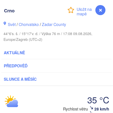
Praha
Krak
Crno
ČESKO
Nürnberg
Svět
/
Chorvatsko
/
Zadar County
Brno
44°6's. š. / 15°17'v. d. / Výška 76 m / 17:08 09.08.2026,
SLOVENSKO
Europe/Zagreb (UTC+2)
Linz
Wien
München
Salzburg
AKTUÁLNĚ
Budapest
RAKOUSKO
Graz
MAĎARSKO
PŘEDPOVĚĎ
Sze
Pécs
Ljubljana
SLUNCE A MĚSÍC
Zagreb
Verona
Venezia
Бе
35 °C
CHORVATSKO
(B
Banja Luka
Bologna
BOSNA A 

HERCEGOVINA
Crno
Rychlost větru
28 km/h