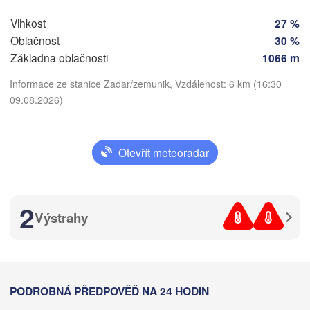
Sarajevo
Split
Vlhkost
27 %
Perugia
Oblačnost
30 %
ITÁLIE
Základna oblačnosti
1066 m
Pescara
Podgorica
Informace ze stanice Zadar/zemunik, Vzdálenost: 6 km (16:30
Roma
09.08.2026)
Foggia
Tiran
Stáhnout aplikaci
ALBÁ
Napoli
Otevřít meteoradar
Teplota
2 m nad zemí
2
Výstrahy
čt
pá
so
ne
po
út
st
Palermo
06. srp
07. srp
08. srp
09. srp
10. srp
11. srp
12. srp
Catania


12
13
14
15
16
17
18
:00
PODROBNÁ PŘEDPOVĚĎ NA 24 HODIN
:00
:00
:00
:00
:00
:00
is)