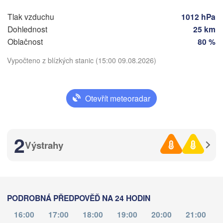
Sarajevo
Split
Tlak vzduchu
1012 hPa
Perugia
Dohlednost
25 km
ITÁLIE
Oblačnost
80 %
Pescara
Podgorica
Vypočteno z blízkých stanic (15:00 09.08.2026)
Roma
Foggia
Tiranë
Stáhnout aplikaci
ALBÁNIE
Napoli
Otevřít meteoradar
Teplota
2
Výstrahy
2 m nad zemí
čt
pá
so
ne
po
út
st
Palermo
06. srp
07. srp
08. srp
09. srp
10. srp
11. srp
12. srp
Catania
PODROBNÁ PŘEDPOVĚĎ NA 24 HODIN
10
11
12
13
14
15
16
:00
:00
:00
:00
:00
:00
:00
16:00
17:00
18:00
19:00
20:00
21:00