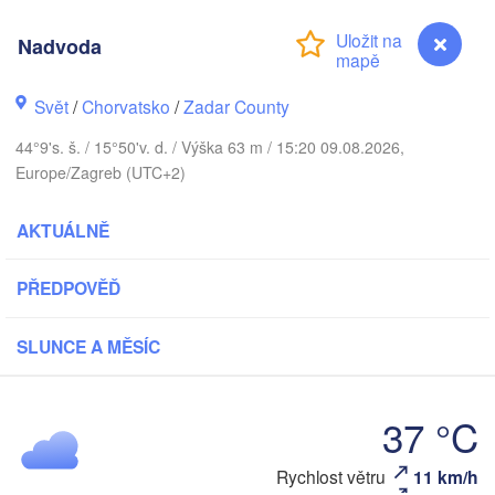
Praha
Kraków
Nadvoda
ČESKO
nberg
Svět
/
Chorvatsko
/
Zadar County
Brno
44°9's. š. / 15°50'v. d. / Výška 63 m / 15:20 09.08.2026,
SLOVENSKO
Europe/Zagreb (UTC+2)
Linz
Wien
München
Salzburg
AKTUÁLNĚ
Budapest
RAKOUSKO
Graz
MAĎARSKO
PŘEDPOVĚĎ
Szeged
Pécs
Ljubljana
SLUNCE A MĚSÍC
Zagreb
rona
Venezia
Београ
37 °C
CHORVATSKO
(Beogr
Banja Luka
Bologna
BOSNA A 

Nadvoda
Rychlost větru
11 km/h
HERCEGOVINA
SR