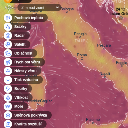
CHORVATSKO
Výška:
2 m nad zemí
Bologna
Genova
Islam Grč
Pocitová teplota
N
Nice
Srážky
Perugia
Radar
ITÁLIE
Satelit
Pescara
Oblačnost
Roma
Rychlost větru
Foggia
Nárazy větru
Napoli
Sassari
Tlak vzduchu
Bouřky
Vlhkost
Casteddu/Cagliari
Moře
Sněhová pokrývka
Palermo
Kvalita ovzduší