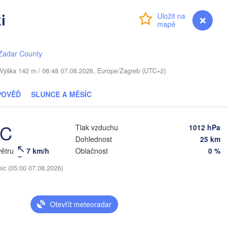
(Chernihiv)
i
Суми

Přihlášení
Premium
myVentusky
Předpověď
(Sumy)
Рівне

Київ

(Rivne)
Житомир

(Kyiv)
(Zhytomyr)
Zadar County
Полтава

Черкаси

Хмельницький

(Poltava)
. / Výška 142 m / 06:48 07.08.2026, Europe/Zagreb (UTC+2)
Вінниця

(Cherkasy)
(Khmelnytskyi)
Кременчук

(Vinnytsia)
(Kremenchuk)
POVĚĎ
SLUNCE A MĚSÍC
Кропивницький

UKRAJINA
Дніпро

івці

(Kropyvnytskyi)
(Dnipro)
nivtsi)
Кривий Ріг

°C
Tlak vzduchu
1012 hPa
(Kryvyi Rih)
Dohlednost
25 km
větru
7 km/h
Oblačnost
0 %
Миколаїв

Мелітопо
MOLDAVSKO
Chișinău
(Mykolaiv)
(Melitop
nic (05:00 07.08.2026)
Одеса

(Odesa)
Otevřít meteoradar
ov
O
Galați