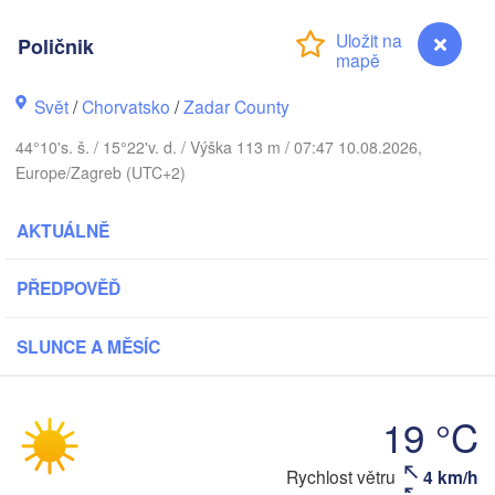
Praha
Krakó
Poličnik
ČESKO
Nürnberg
Svět
/
Chorvatsko
/
Zadar County
Brno
44°10's. š. / 15°22'v. d. / Výška 113 m / 07:47 10.08.2026,
SLOVENSKO
Europe/Zagreb (UTC+2)
Linz
Wien
München
Salzburg
AKTUÁLNĚ
Budapest
RAKOUSKO
Graz
MAĎARSKO
PŘEDPOVĚĎ
Sze
Pécs
Ljubljana
SLUNCE A MĚSÍC
Zagreb
Verona
Venezia
Бео
19 °C
CHORVATSKO
(Be
Banja Luka
Bologna
BOSNA A 

Poličnik
Rychlost větru
4 km/h
HERCEGOVINA