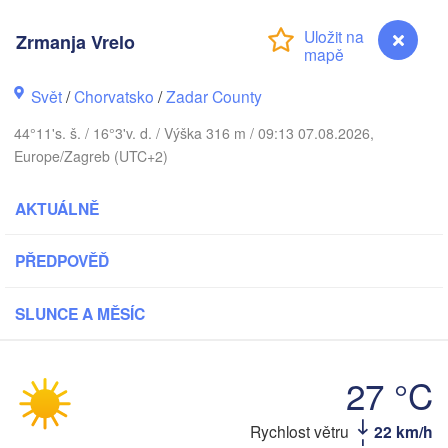
Praha
Zrmanja Vrelo
Kraków
ČESKO
berg
Svět
/
Chorvatsko
/
Zadar County
Brno
44°11's. š. / 16°3'v. d. / Výška 316 m / 09:13 07.08.2026,
K
SLOVENSKO
Europe/Zagreb (UTC+2)
Linz
Wien
ünchen
Salzburg
AKTUÁLNĚ
Budapest
RAKOUSKO
N
Graz
MAĎARSKO
PŘEDPOVĚĎ
Szeged
Pécs
SLUNCE A MĚSÍC
Ljubljana
Zagreb
ona
Venezia
Београд
27 °C
CHORVATSKO
(Beogra
Banja Luka
logna
BOSNA A 

Zrmanja Vrelo
Rychlost větru
22 km/h
HERCEGOVINA
SRB