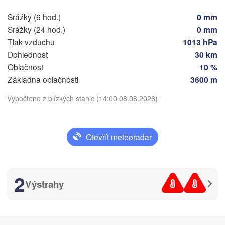
Sarajevo
Split
Srážky (6 hod.)
0 mm
Perugia
Srážky (24 hod.)
0 mm
ITÁLIE
Tlak vzduchu
1013 hPa
Pescara
Podgorica
Dohlednost
30 km
Roma
Oblačnost
10 %
Foggia
Základna oblačnosti
3600 m
Tiranë
Stáhnout aplikaci
ALBÁN
Napoli
Vypočteno z blízkých stanic (14:00 08.08.2026)
Teplota
Otevřít meteoradar
2 m nad zemí
st
čt
pá
so
ne
po
út
2
Palermo
05. srp
06. srp
07. srp
08. srp
09. srp
10. srp
11. srp
Výstrahy
Catania
12
13
14
15
16
17
18


:00
:00
:00
:00
:00
:00
:00
s)