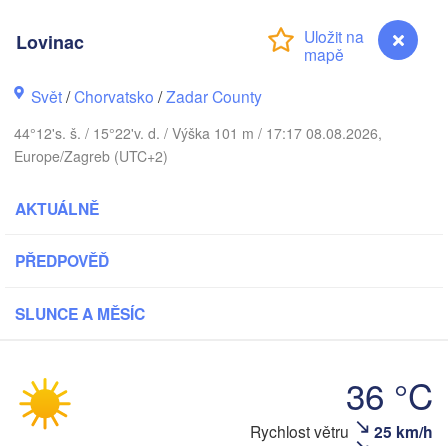
Praha
Lovinac
Krakó
ČESKO
Nürnberg
Svět
/
Chorvatsko
/
Zadar County
Brno
44°12's. š. / 15°22'v. d. / Výška 101 m / 17:17 08.08.2026,
SLOVENSKO
Europe/Zagreb (UTC+2)
Linz
Wien
München
Salzburg
AKTUÁLNĚ
Budapest
RAKOUSKO
Graz
MAĎARSKO
PŘEDPOVĚĎ
Sze
Pécs
SLUNCE A MĚSÍC
Ljubljana
Zagreb
Verona
Venezia
Бео
36 °C
CHORVATSKO
(Be
Banja Luka
Bologna
BOSNA A 

Rychlost větru
25 km/h
Lovinac
HERCEGOVINA