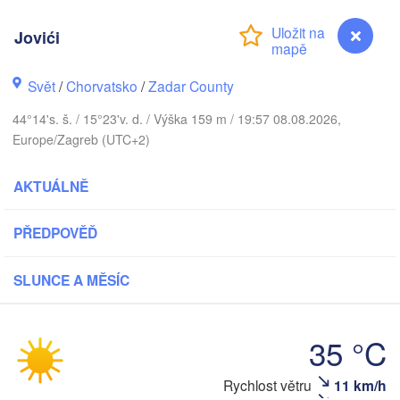
Jovići
Praha
Krakó
ČESKO
Nürnberg
Svět
/
Chorvatsko
/
Zadar County
Brno
44°14's. š. / 15°23'v. d. / Výška 159 m / 19:57 08.08.2026,
SLOVENSKO
Europe/Zagreb (UTC+2)
Linz
Wien
München
Salzburg
AKTUÁLNĚ
Budapest
RAKOUSKO
Graz
MAĎARSKO
PŘEDPOVĚĎ
Szeg
SLUNCE A MĚSÍC
Pécs
Ljubljana
Zagreb
Verona
Venezia
Бео
35 °C
CHORVATSKO
(Be
Banja Luka
Bologna
BOSNA A 

Rychlost větru
11 km/h
Jovići
HERCEGOVINA