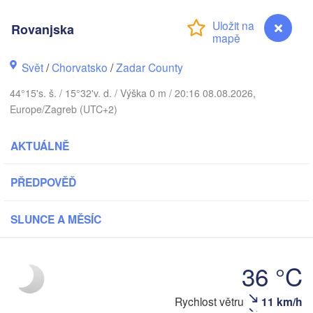
Rovanjska
Praha
Krakó
ČESKO
ürnberg
Svět
/
Chorvatsko
/
Zadar County
Brno
44°15's. š. / 15°32'v. d. / Výška 0 m / 20:16 08.08.2026,
SLOVENSKO
Europe/Zagreb (UTC+2)
Linz
Wien
München
Salzburg
AKTUÁLNĚ
Budapest
RAKOUSKO
Graz
MAĎARSKO
PŘEDPOVĚĎ
Szeg
SLUNCE A MĚSÍC
Pécs
Ljubljana
Zagreb
Verona
Venezia
Беог
36 °C
CHORVATSKO
(Beo
Banja Luka
Bologna
BOSNA A 

Rovanjska
Rychlost větru
11 km/h
HERCEGOVINA
S