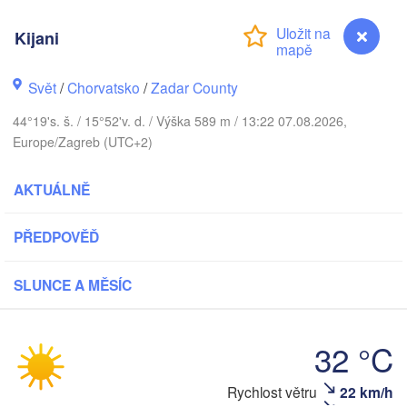
Kijani
Praha
Kraków
ČESKO
nberg
Svět
/
Chorvatsko
/
Zadar County
Brno
44°19's. š. / 15°52'v. d. / Výška 589 m / 13:22 07.08.2026,
Europe/Zagreb (UTC+2)
SLOVENSKO
Linz
Wien
München
Salzburg
AKTUÁLNĚ
Budapest
RAKOUSKO
Graz
PŘEDPOVĚĎ
MAĎARSKO
Szeged
SLUNCE A MĚSÍC
Pécs
Ljubljana
Zagreb
rona
Venezia
32 °C
Београ
CHORVATSKO
(Beogr
Banja Luka
ologna
BOSNA A 

Kijani
Rychlost větru
22 km/h
HERCEGOVINA