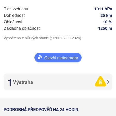
SRB
Sarajevo
Tlak vzduchu
1011 hPa
Split
Dohlednost
25 km
Perugia
Oblačnost
10 %
ITÁLIE
Pescara
Podgorica
Základna oblačnosti
1250 m
Roma
Vypočteno z blízkých stanic (12:00 07.08.2026)
Foggia
Stáhnout aplikaci
Tiranë
ALBÁNIE
Napoli
Otevřít meteoradar
Teplota
2 m nad zemí
1
Výstraha
út
st
čt
pá
so
ne
po
04. srp
05. srp
Palermo
06. srp
07. srp
08. srp
09. srp
10. srp
Catania
08
09
10
11
12
13
14
:00
:00
:00
:00
:00
:00
:00
PODROBNÁ PŘEDPOVĚĎ NA 24 HODIN