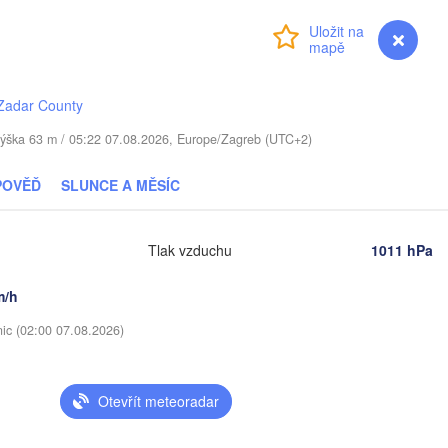
(Chernihiv)
Přihlášení
Premium
myVentusky
Předpověď
Суми

(Sumy)
Рівне

Київ

(Rivne)
Житомир

(Kyiv)
Zadar County
(Zhytomyr)
Полтава

 / Výška 63 m / 05:22 07.08.2026, Europe/Zagreb (UTC+2)
Черкаси

Хмельницький

(Poltava)
Вінниця

(Cherkasy)
(Khmelnytskyi)
Кременчук

(Vinnytsia)
к

POVĚĎ
SLUNCE A MĚSÍC
(Kremenchuk)
sk)
Кропивницький

UKRAJINA
Дніпро
ернівці

(Kropyvnytskyi)
(Dnipr
hernivtsi)
Tlak vzduchu
1011 hPa
Кривий Ріг

(Kryvyi Rih)
m/h
Миколаїв

Меліто
MOLDAVSKO
Chișinău
(Mykolaiv)
nic (02:00 07.08.2026)
(Meli
Одеса

(Odesa)
Otevřít meteoradar
așov
SKO
Galați