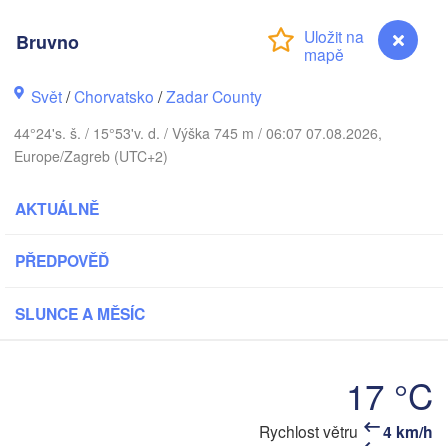
Bruvno
Praha
Kraków
ČESKO
Svět
/
Chorvatsko
/
Zadar County
nberg
Brno
44°24's. š. / 15°53'v. d. / Výška 745 m / 06:07 07.08.2026,
Europe/Zagreb (UTC+2)
SLOVENSKO
Linz
Wien
München
AKTUÁLNĚ
Salzburg
Budapest
RAKOUSKO
N
Graz
PŘEDPOVĚĎ
MAĎARSKO
SLUNCE A MĚSÍC
Szeged
Pécs
Ljubljana
Zagreb
rona
Venezia
17 °C
Београ
CHORVATSKO
(Beogr
Banja Luka
ologna
Rychlost větru
4 km/h
BOSNA A 

Bruvno