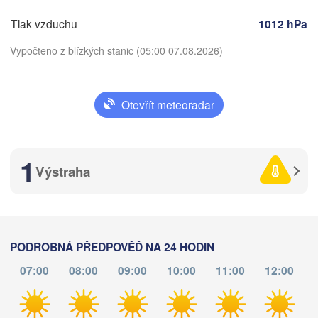
HERCEGOVINA
SRB
Sarajevo
Tlak vzduchu
1012 hPa
Split
Perugia
Vypočteno z blízkých stanic (05:00 07.08.2026)
ITÁLIE
Pescara
Podgorica
Roma
Otevřít meteoradar
Foggia
Stáhnout aplikaci
Tiranë
ALBÁNIE
Napoli
1
Teplota
Výstraha
2 m nad zemí
út
st
čt
pá
so
ne
po
PODROBNÁ PŘEDPOVĚĎ NA 24 HODIN
04. srp
05. srp
06. srp
07. srp
08. srp
09. srp
10. srp
Palermo
07:00
08:00
09:00
10:00
11:00
12:00
Catania
01
02
03
04
05
06
07
:00
:00
:00
:00
:00
:00
:00