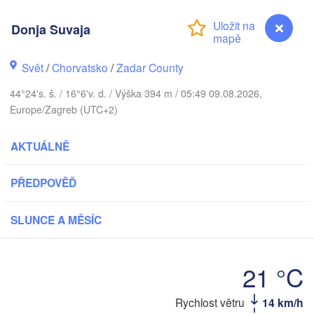
Donja Suvaja
Praha
Kraków
ČESKO
Svět
/
Chorvatsko
/
Zadar County
berg
Brno
44°24's. š. / 16°6'v. d. / Výška 394 m / 05:49 09.08.2026,
K
Europe/Zagreb (UTC+2)
SLOVENSKO
Linz
Wien
ünchen
AKTUÁLNĚ
Salzburg
Budapest
RAKOUSKO
Graz
PŘEDPOVĚĎ
MAĎARSKO
SLUNCE A MĚSÍC
Szeged
Pécs
Ljubljana
Zagreb
na
Venezia
21 °C
Београд
CHORVATSKO
(Beograd
Banja Luka
logna
Donja Suvaja
Rychlost větru
14 km/h
BOSNA A 
