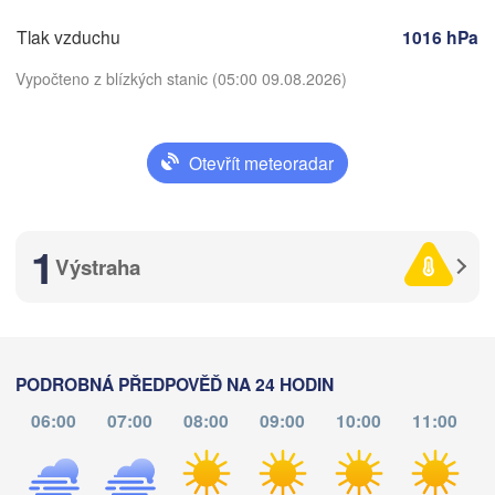
HERCEGOVINA
SRBS
Sarajevo
Tlak vzduchu
1016 hPa
Split
Perugia
Vypočteno z blízkých stanic (05:00 09.08.2026)
ITÁLIE
Pescara
Podgorica
(
Roma
Otevřít meteoradar
Foggia
M
Stáhnout aplikaci
Tiranë
ALBÁNIE
Napoli
1
Teplota
Výstraha
2 m nad zemí
čt
pá
so
ne
po
út
st
PODROBNÁ PŘEDPOVĚĎ NA 24 HODIN
06. srp
07. srp
08. srp
09. srp
10. srp
11. srp
12. srp
Palermo
06:00
07:00
08:00
09:00
10:00
11:00
Catania
01
02
03
04
05
06
07
:00
:00
:00
:00
:00
:00
:00