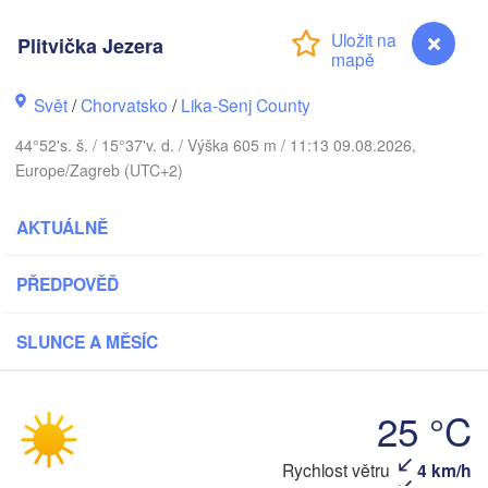
Wrocław
Dresden
Plitvička Jezera
Praha
Kraków
Svět
/
Chorvatsko
/
Lika-Senj County
ČESKO
ürnberg
44°52's. š. / 15°37'v. d. / Výška 605 m / 11:13 09.08.2026,
Brno
Europe/Zagreb (UTC+2)
SLOVENSKO
AKTUÁLNĚ
Linz
Wien
München
Salzburg
PŘEDPOVĚĎ
Budapest
RAKOUSKO
Graz
MAĎARSKO
SLUNCE A MĚSÍC
Szege
Pécs
Ljubljana
Zagreb
25 °C
erona
Venezia
Беогр
Rychlost větru
4 km/h
Plitvička Jezera
CHORVATSKO
(Beo
Banja Luka