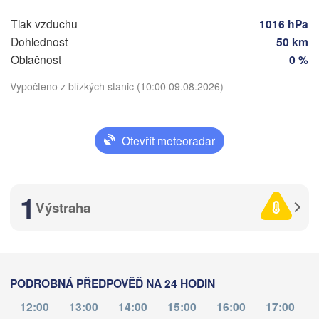
Bologna
BOSNA A 

HERCEGOVINA
Tlak vzduchu
1016 hPa
S
Sarajevo
Dohlednost
50 km
Split
Oblačnost
0 %
Perugia
Vypočteno z blízkých stanic (10:00 09.08.2026)
ITÁLIE
Pescara
Podgorica
Stáhnout aplikaci
Roma
Otevřít meteoradar
Foggia
Tiranë
Teplota
ALBÁNI
Napoli
1
Výstraha
2 m nad zemí
čt
pá
so
ne
po
út
st
06. srp
07. srp
08. srp
09. srp
10. srp
11. srp
12. srp
PODROBNÁ PŘEDPOVĚĎ NA 24 HODIN
Palermo
06
07
08
09
10
11
12
:00
:00
:00
:00
:00
:00
:00
12:00
13:00
14:00
15:00
16:00
17:00
Catania