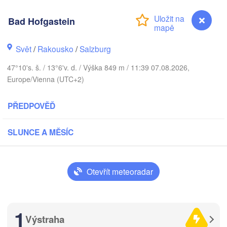
Bydg
Bremen
Bad Hofgastein
Berlin
Poznań
Hannover
Svět
/
Rakousko
/
Salzburg
Zielona Góra
47°10's. š. / 13°6'v. d. / Výška 849 m / 11:39 07.08.2026,
NĚMECKO
Leipzig
Kassel
Europe/Vienna (UTC+2)
Wrocław
Dresden
PŘEDPOVĚĎ
furt am Main
Praha
SLUNCE A MĚSÍC
ČESKO
Nürnberg
Brno
Stuttgart
Otevřít meteoradar
Linz
Wien
München
Salzburg
1
Zürich
RAKOUSKO
Výstraha
Bad Hofgastein
Graz