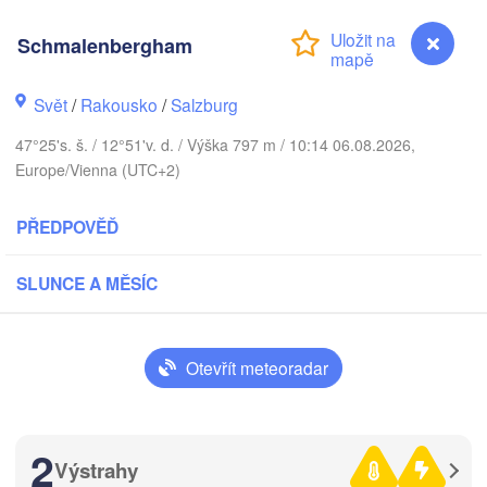
Szczecin
Byd
Bremen
Schmalenbergham
Berlin
Poznań
Hannover
Svět
/
Rakousko
/
Salzburg
Zielona Góra
47°25's. š. / 12°51'v. d. / Výška 797 m / 10:14 06.08.2026,
NĚMECKO
Europe/Vienna (UTC+2)
Leipzig
Kassel
Wrocław
Dresden
PŘEDPOVĚĎ
nkfurt am Main
Praha
SLUNCE A MĚSÍC
ČESKO
Nürnberg
Brno
Otevřít meteoradar
Stuttgart
Linz
Wien
München
Salzburg
2
Výstrahy
Schmalenbergham
Zürich
RAKOUSKO