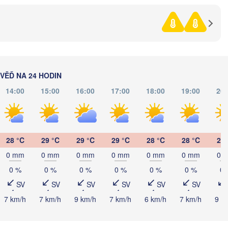
(Kropyvnytskyi)
(Dnipro)
Кривий Ріг

(Kryvyi Rih)
Миколаїв

Мелітополь

MOLDAVSKO
Chișinău
(Mykolaiv)
(Melitopol)
Одеса

(Odesa)
ĚĎ NA 24 HODIN
14:00
15:00
16:00
17:00
18:00
19:00
20:
Керч
Galați
(Ker
Севастополь

(Sevastopol)
i
28 °C
29 °C
29 °C
29 °C
28 °C
28 °C
26 
Constanța
0 mm
0 mm
0 mm
0 mm
0 mm
0 mm
0 
0 %
0 %
0 %
0 %
0 %
0 %
0 
Варна

(Varna)
SV
SV
SV
SV
SV
SV
7 km/h
7 km/h
9 km/h
7 km/h
6 km/h
7 km/h
9 k