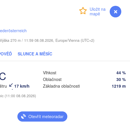
Přihlášení
Premium
myVentusky
Předpověď
Мінск

Магілёў

(Minsk)
(Mahilioŭ)
Брянск

BĚLORUSKO
Бабруйск



iederösterreich
(Bryansk)
Орёл

(Babrujsk)
y)
Салігорск

(Oryol)
. / Výška 270 m / 11:59 08.08.2026, Europe/Vienna (UTC+2)
(Salihorsk)
Гомель

(Homieĺ)
Мазыр

POVĚĎ
SLUNCE A MĚSÍC
(Mazyr)
Курск
(Kursk
Чернігів

(Chernihiv)
°C
Vlhkost
44 %
Суми

Oblačnost
30 %
(Sumy)
větru
17 km/h
Základna oblačnosti
1219 m
Київ

)
Житомир

(Kyiv)
(Zhytomyr)
Харків
nic (11:00 08.08.2026)
(Khark
Полтава

Черкаси

ьницький

(Poltava)
Вінниця

(Cherkasy)
elnytskyi)
Кременчук

(Vinnytsia)
Otevřít meteoradar
(Kremenchuk)
Кропивницький

UKRAJINA
Дніпро
