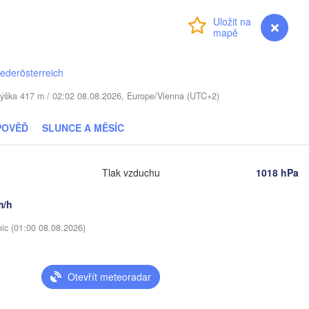
(Smolensk)
Přihlášení
Premium
myVentusky
Předpověď
Мінск

Магілёў

(Minsk)
(Mahilioŭ)
iederösterreich
Брянск

BĚLORUSKO
Бабруйск



(Bryansk)
Орёл

(Babrujsk)
y)
 / Výška 417 m / 02:02 08.08.2026, Europe/Vienna (UTC+2)
Салігорск

(Oryol
(Salihorsk)
Гомель

POVĚĎ
SLUNCE A MĚSÍC
(Homieĺ)
Мазыр

(Mazyr)
Курск
(Kursk
Чернігів

Tlak vzduchu
1018 hPa
(Chernihiv)
Суми

m/h
(Sumy)
Київ

)
Житомир

(Kyiv)
nic (01:00 08.08.2026)
(Zhytomyr)
Харків
(Khark
Полтава

Черкаси

ьницький

(Poltava)
Вінниця

(Cherkasy)
Otevřít meteoradar
elnytskyi)
Кременчук

(Vinnytsia)
(Kremenchuk)