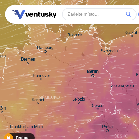
Koszali
Rostock
Hamburg
Szczecin
gen
Bremen
Berlin
P
Hannover
Zielona Góra
NĚMECKO
Leipzig
Kassel
W
Dresden
öln
Frankfurt am Main
Praha
ČESKO
Teplota