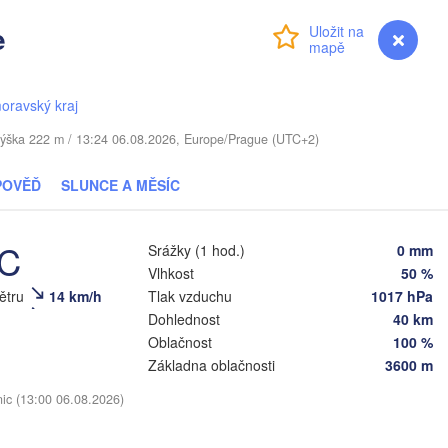
Віцебск

(Viciebsk)
e
Přihlášení
Premium
myVentusky
Předpověď
Смоленск

(Smolensk)
oravský kraj
Мінск

Магілёў

(Minsk)
(Mahilioŭ)
 / Výška 222 m / 13:24 06.08.2026, Europe/Prague (UTC+2)
Брянск

BĚLORUSKO
Бабруйск

ы

(Bryansk)
Орёл
(Babrujsk)
POVĚĎ
SLUNCE A MĚSÍC
čy)
Салігорск

(Oryo
(Salihorsk)
Гомель

(Homieĺ)
°C
Srážky (1 hod.)
0 mm
Мазыр

)
(Mazyr)
Vlhkost
50 %
Курск
(Kur
Чернігів

větru
14 km/h
Tlak vzduchu
1017 hPa
(Chernihiv)
Dohlednost
40 km
Суми

Oblačnost
100 %
(Sumy)


Základna oblačnosti
3600 m
Київ

e)
Житомир

(Kyiv)
(Zhytomyr)
Харкі
nic (13:00 06.08.2026)
(Khar
Полтава

Черкаси

льницький

(Poltava)