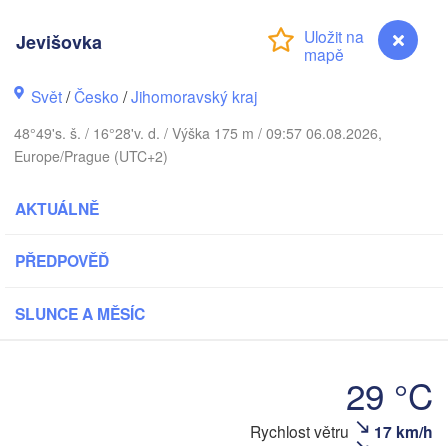
(Kaliningrad)
Gdańsk
Jevišovka
Koszalin
Rostock
Olsztyn
Svět
/
Česko
/
Jihomoravský kraj
Szczecin
Bydgoszcz
48°49's. š. / 16°28'v. d. / Výška 175 m / 09:57 06.08.2026,
Europe/Prague (UTC+2)
Berlin
Poznań
Warsza
AKTUÁLNĚ
Zielona Góra
Łódź
POLSKO
Leipzig
PŘEDPOVĚĎ
Wrocław
Dresden
SLUNCE A MĚSÍC
Praha
Kraków
ČESKO
29 °C
Brno
Rychlost větru
17 km/h
Jevišovka
Koš