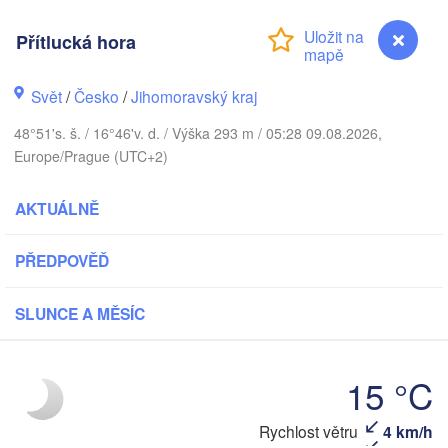
(Kaliningrad)
Gdańsk
Přítlucká hora
Koszalin
ostock
Olsztyn
Svět
/
Česko
/
Jihomoravský kraj
Szczecin
Bydgoszcz
48°51's. š. / 16°46'v. d. / Výška 293 m / 05:28 09.08.2026,
Europe/Prague (UTC+2)
Berlin
Poznań
Warszaw
AKTUÁLNĚ
Zielona Góra
Łódź
POLSKO
Leipzig
PŘEDPOVĚĎ
Wrocław
Dresden
SLUNCE A MĚSÍC
Praha
Kraków
R
ČESKO
15 °C
Brno
Rychlost větru
4 km/h
Přítlucká hora
Košic