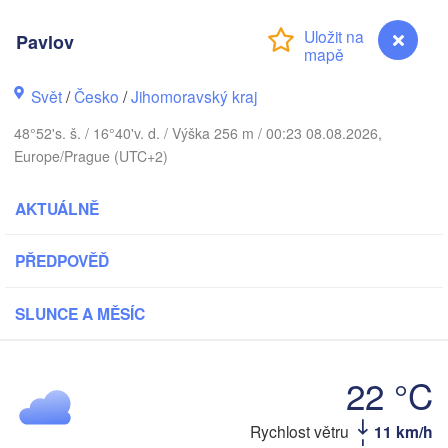
(Kaliningrad)
Gdańsk
Pavlov
Koszalin
ostock
Olsztyn
Svět
/
Česko
/
Jihomoravský kraj
Szczecin
Bydgoszcz
48°52's. š. / 16°40'v. d. / Výška 256 m / 00:23 08.08.2026,
Europe/Prague (UTC+2)
Berlin
Poznań
Warszaw
AKTUÁLNĚ
Zielona Góra
Łódź
POLSKO
Leipzig
PŘEDPOVĚĎ
Wrocław
Dresden
SLUNCE A MĚSÍC
Praha
Kraków
R
ČESKO
22 °C
Brno
Pavlov
Rychlost větru
11 km/h
Košic