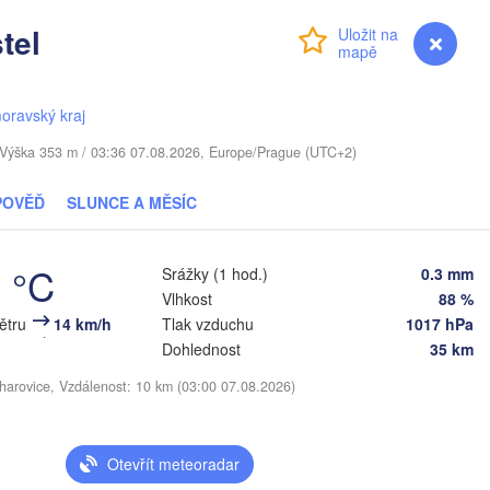
Віцебск

tel
(Viciebsk)
Přihlášení
Premium
myVentusky
Předpověď
Смоленск

(Smolensk)
oravský kraj
Мінск

Магілёў

(Minsk)
(Mahilioŭ)
. / Výška 353 m / 03:36 07.08.2026, Europe/Prague (UTC+2)
Брянск

BĚLORUSKO
Бабруйск

чы

POVĚĎ
SLUNCE A MĚSÍC
(Bryansk)
Орёл
(Babrujsk)
ičy)
Салігорск

(Ory
(Salihorsk)
Гомель

6 °C
(Homieĺ)
Srážky (1 hod.)
0.3 mm


Мазыр

N
k)
Vlhkost
88 %
(Mazyr)
Кур
větru
14 km/h
Tlak vzduchu
1017 hPa
(Ku
Чернігів

(Chernihiv)
Dohlednost
35 km
Суми

harovice, Vzdálenost: 10 km (03:00 07.08.2026)
(Sumy)
е

Київ

ne)
Житомир

(Kyiv)
(Zhytomyr)
Харк
(Kha
Otevřít meteoradar
Полтава

Черкаси
