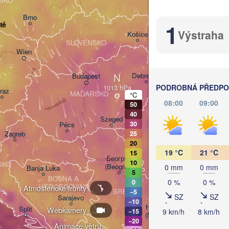
SKO
Brno
Івано-Франкі
1
tě
(Ivano-Frank
Výstraha
Košice
SLOVENSKO
Wien
N
Debrecen
Budapest
PODROBNÁ PŘEDPOV
raz
MAĎARSKO
°C
Cluj-Napoca
08:00
09:00
50
40
Szeged
30
Pécs
Zagreb
25
Sibiu
RUMU
20
19 °C
21 °C
15
Београд

10
SKO
(Beograd)
0 mm
0 mm
Banja Luka
5
BOSNA A 

0 %
0 %
0
Craiova
HERCEGOVINA
Atmosférické fronty
SRBSKO
−5
SZ
SZ
Sarajevo
−10
Плевен

Ниш

Split
Webkamery
9 km/h
8 km/h
−15
(Pleven)
(Niš)
−20
Animace větru:
София
