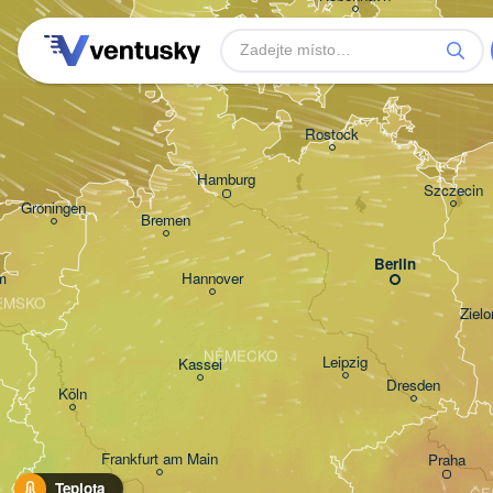
Rostock
Hamburg
Szczecin
Groningen
Bremen
Berlin
m
Hannover
EMSKO
Ziel
NĚMECKO
Leipzig
Kassel
Dresden
Köln
Frankfurt am Main
Praha
Teplota