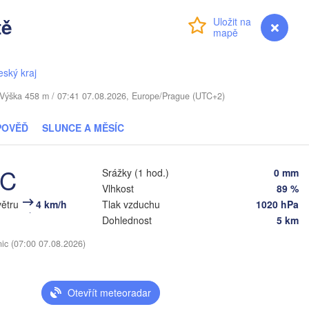
Віцебск

tě
(Viciebsk)
Přihlášení
Premium
myVentusky
Předpověď
Смоленск

(Smolensk)
lnius
eský kraj
Мінск

Магілёў

(Minsk)
(Mahilioŭ)
. / Výška 458 m / 07:41 07.08.2026, Europe/Prague (UTC+2)
Брянск

BĚLORUSKO
Бабруйск

Баранавічы

POVĚĎ
SLUNCE A MĚSÍC
(Bryansk)
(Babrujsk)
(Baranavičy)
Салігорск

(Salihorsk)
Гомель

°C
(Homieĺ)
Srážky (1 hod.)
0 mm
Пінск

Мазыр

(Pinsk)
Vlhkost
89 %
(Mazyr)
větru
4 km/h
Tlak vzduchu
1020 hPa
Чернігів

(Chernihiv)
Dohlednost
5 km
Суми
nic (07:00 07.08.2026)
(Sum
Рівне

Київ

(Rivne)
Житомир

(Kyiv)
(Zhytomyr)
Otevřít meteoradar
Полтава
Черкаси
